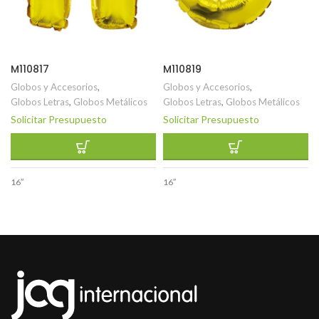
M110817
M110819
Globos y Accesorios
,
Globos y Accesorios
,
Globos Letras
,
Globos Metálicos
Globos Letras
,
Globos Metálicos
Solicitar Presupuesto
Solicitar Presupuesto
16″
16″