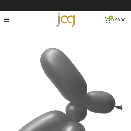
0
/
$
0.00