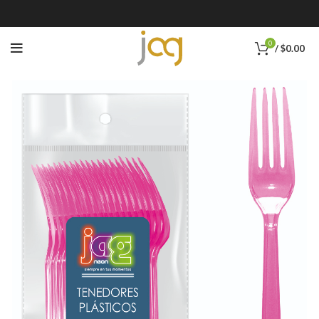
0
/
$
0.00