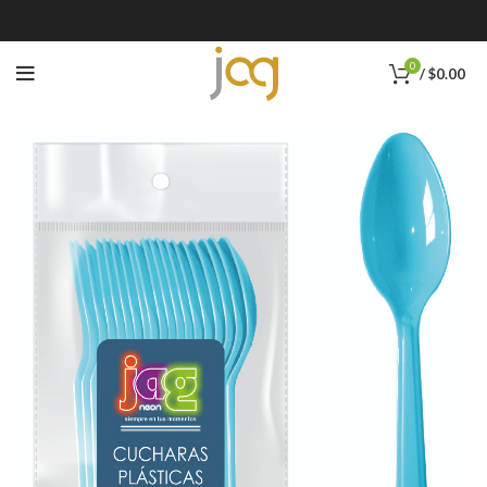
0
/
$
0.00