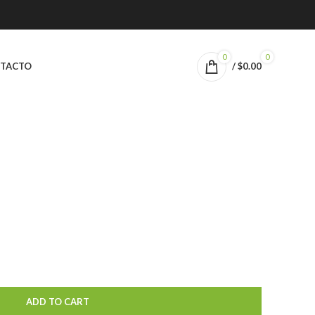
0
0
TACTO
/
$
0.00
ADD TO CART