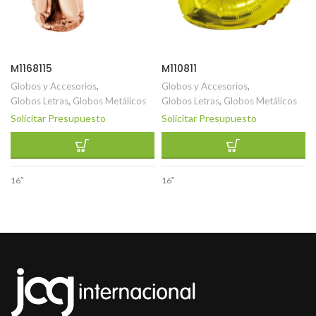
M1168115
M110811
Globos y Accesorios
,
Globos y Accesorios
,
Globos Letras
,
Globos Metálicos
Globos Letras
,
Globos Metálicos
Solicitar Presupuesto
Solicitar Presupuesto
16″
16″