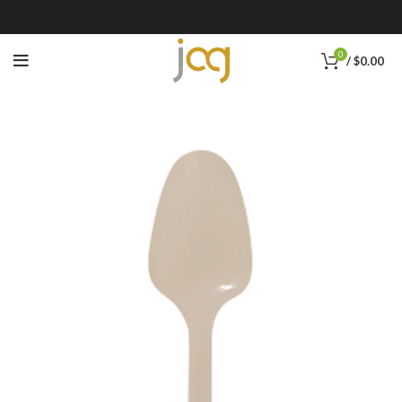
0
/
$
0.00