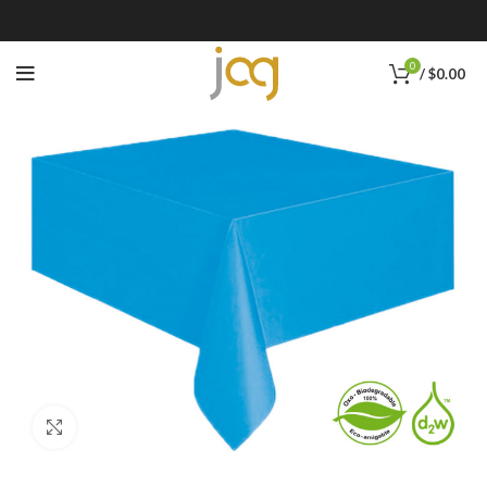
0
/
$
0.00
Click to enlarge