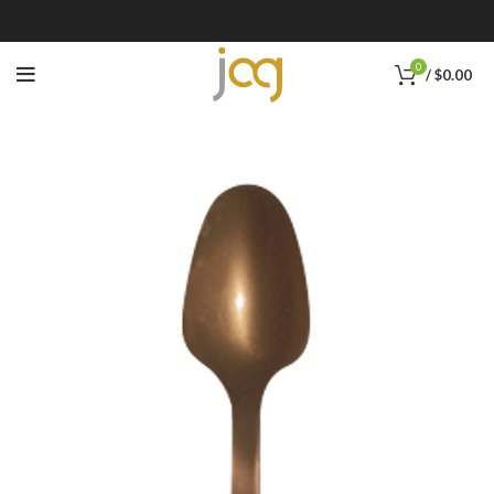
0
/
$
0.00