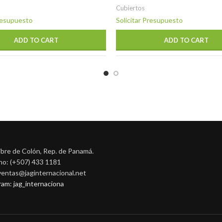
Cubiertos
Presupuesto
Solicitar Presupuesto
ADD TO CART
ADD TO CART
ibre de Colón, Rep. de Panamá.
no: (+507) 433 1181
 ventas@jaginternacional.net
ram: jag_internaciona