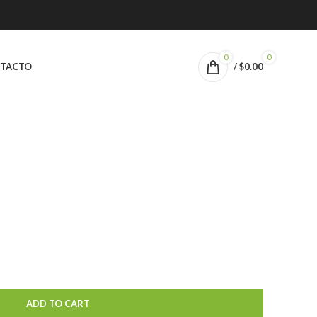
0
0
TACTO
/
$
0.00
ADD TO CART