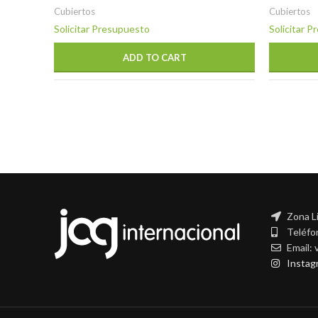
Cubiertos
Cubiertos
Solicitar Presupuesto
Solicitar 
ADD TO CART
Zona L
Teléfo
Email:
Instag