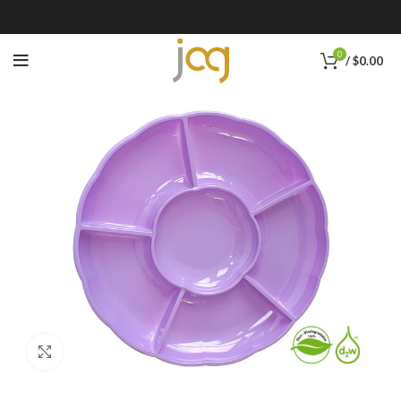
0
/
$
0.00
Click to enlarge