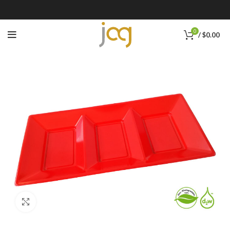
0
/
$
0.00
Click to enlarge