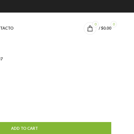
0
0
TACTO
/
$
0.00
07
ADD TO CART