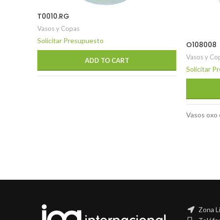
T0010.RG
Vasos y Copas
Solicitar Presupuesto
O108008
Vasos y Co
ADD TO CART
Solicitar 
Vasos oxo 
Zona L