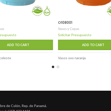
O108001
pas
Vasos y Copas
Presupuesto
Solicitar Presupuesto
ADD TO CART
ADD TO CART
celeste
Vasos oxo naranja
ibre de Colón, Rep. de Panamá.