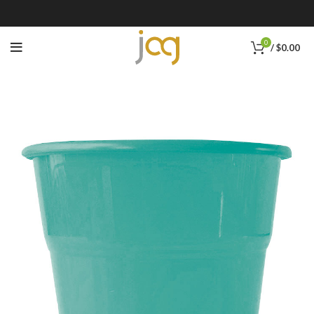
0
/
$
0.00