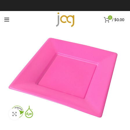
0
/
$
0.00
Click to enlarge