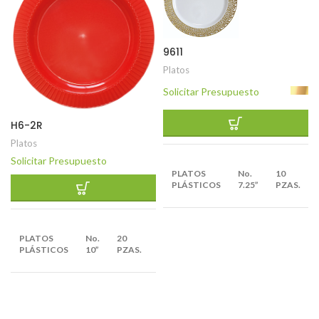
9611
Platos
Solicitar Presupuesto
H6-2R
Platos
Solicitar Presupuesto
PLATOS
No.
10
PLÁSTICOS
7.25”
PZAS.
EMPAQUE
PLATOS
No.
20
X
10
PLÁSTICOS
10”
PZAS.
BULTOS