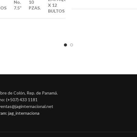
No.
10
X
12
COS
7.5”
PZAS.
BULTOS
ibre de Colón, Rep. de Panamá.
no: (+507) 433 1181
 ventas@jaginternacional.net
ram: jag_internaciona