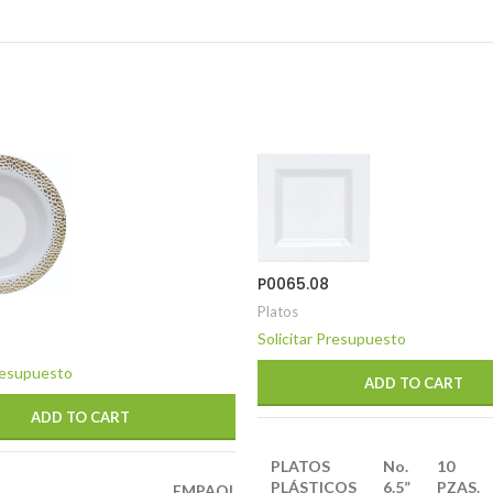
P0065.08
Platos
Solicitar Presupuesto
Presupuesto
ADD TO CART
ADD TO CART
PLATOS
No.
10
PLÁSTICOS
6.5”
PZAS.
EMPAQUE