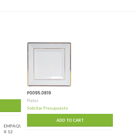
P0095.0819
P0095.0
Platos
Platos
Solicitar Presupuesto
Solicita
ADD TO CART
EMPAQUE
X
12