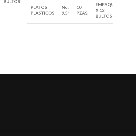
BULTOS
EMPAQUE
PLATOS
No.
10
PLAT
X
12
PLÁSTICOS
9.5”
PZAS.
PLÁST
BULTOS