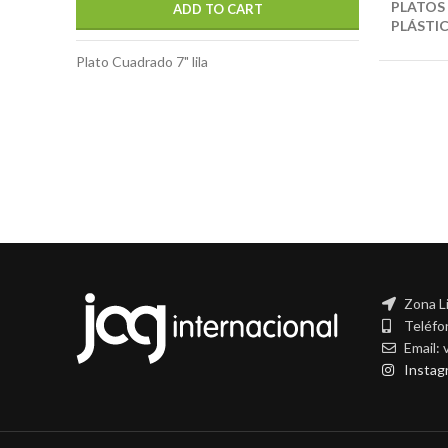
PLATOS
ADD TO CART
PLÁSTI
Plato Cuadrado 7" lila
Zona L
Teléfo
Email:
Instag