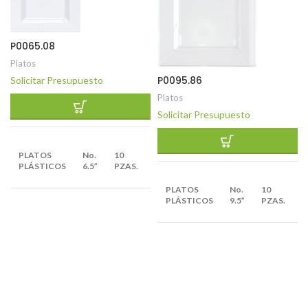
P0065.08
Platos
P0095.86
Solicitar Presupuesto
Platos
Solicitar Presupuesto
EMPAQUE
PLATOS
No.
10
X
12
PLÁSTICOS
6.5”
PZAS.
BULTOS
E
PLATOS
No.
10
X
PLÁSTICOS
9.5”
PZAS.
B