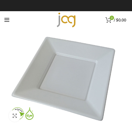
0
/
$
0.00
Click to enlarge