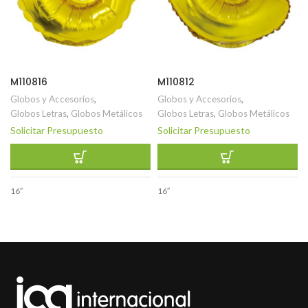
M110816
M110812
Globos y Accesorios
,
Globos y Accesorios
,
Globos Letras
,
Globos Metálicos
Globos Letras
,
Globos Metálicos
Solicitar Presupuesto
Solicitar Presupuesto
16″
16″