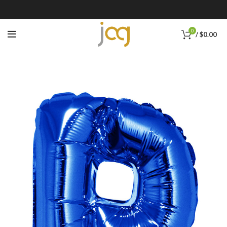
0
/
$
0.00