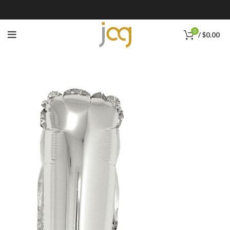
0
/
$
0.00