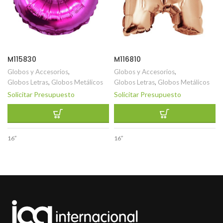
M115830
M116810
Globos y Accesorios
,
Globos y Accesorios
,
Globos Letras
,
Globos Metálicos
Globos Letras
,
Globos Metálicos
Solicitar Presupuesto
Solicitar Presupuesto
16″
16″