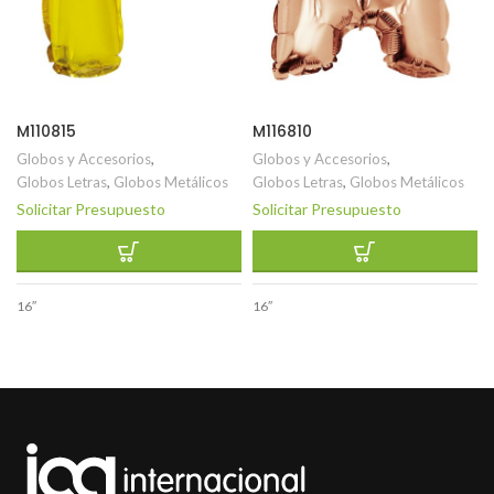
M110815
M116810
Globos y Accesorios
,
Globos y Accesorios
,
Globos Letras
,
Globos Metálicos
Globos Letras
,
Globos Metálicos
Solicitar Presupuesto
Solicitar Presupuesto
16″
16″