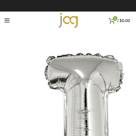
0
/
$
0.00