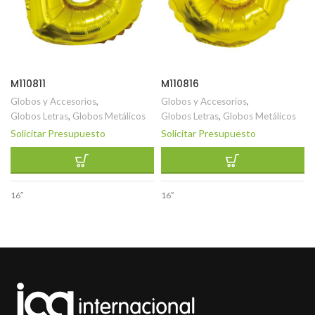
M110811
M110816
Globos y Accesorios
,
Globos y Accesorios
,
Globos Letras
,
Globos Metálicos
Globos Letras
,
Globos Metálicos
Solicitar Presupuesto
Solicitar Presupuesto
16″
16″