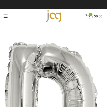
0
/
$
0.00