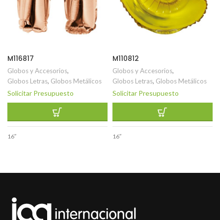
M116817
M110812
Globos y Accesorios
,
Globos y Accesorios
,
Globos Letras
,
Globos Metálicos
Globos Letras
,
Globos Metálicos
Solicitar Presupuesto
Solicitar Presupuesto
16″
16″