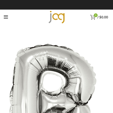
0
/
$
0.00