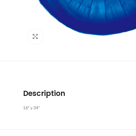
Click to enlarge
Description
16″ y 34″