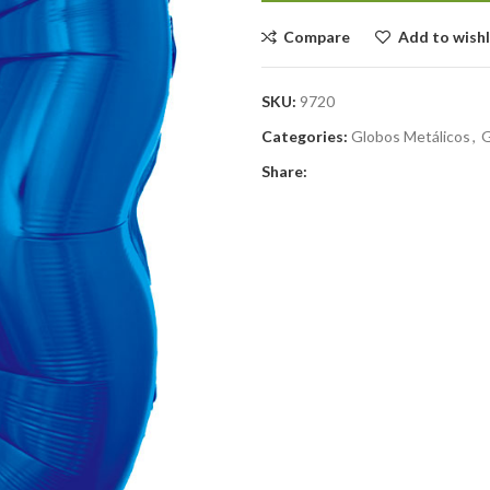
Compare
Add to wishl
SKU:
9720
Categories:
Globos Metálicos
,
G
Share: