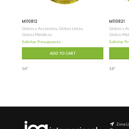
M110812
M110821
Globos y Accesorios
,
Globos Letras
,
Globos y A
Globos Metálicos
Globos Met
Solicitar Presupuesto
Solicitar 
ADD TO CART
16″
16″
Zona L