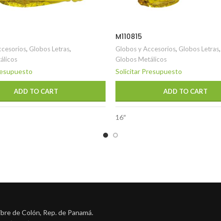
M110815
ccesorios
,
Globos Letras
,
Globos y Accesorios
,
Globos Letras
,
álicos
Globos Metálicos
Presupuesto
Solicitar Presupuesto
ADD TO CART
ADD TO CART
16″
ibre de Colón, Rep. de Panamá.