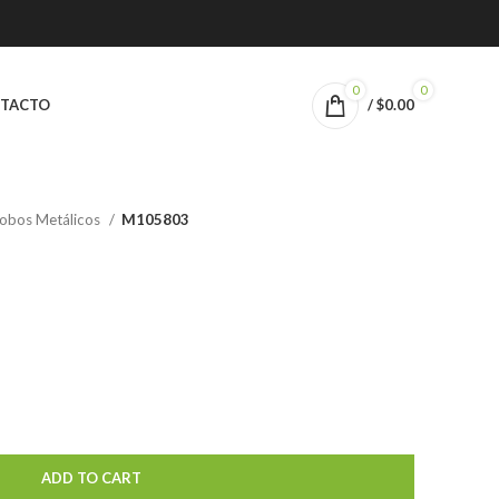
0
0
TACTO
/
$
0.00
obos Metálicos
M105803
ADD TO CART