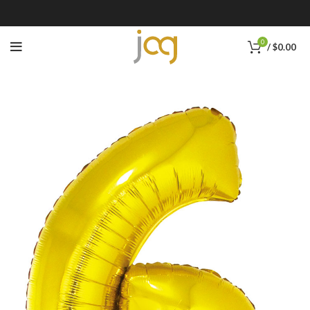
0
/
$
0.00