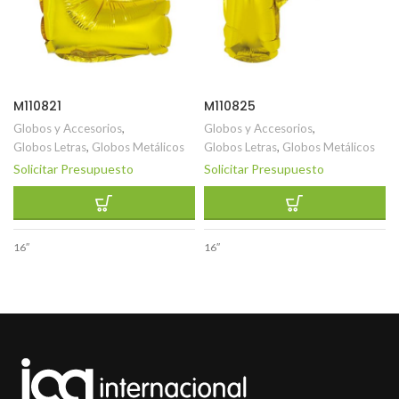
M110821
M110825
Globos y Accesorios
,
Globos y Accesorios
,
Globos Letras
,
Globos Metálicos
Globos Letras
,
Globos Metálicos
Solicitar Presupuesto
Solicitar Presupuesto
16″
16″