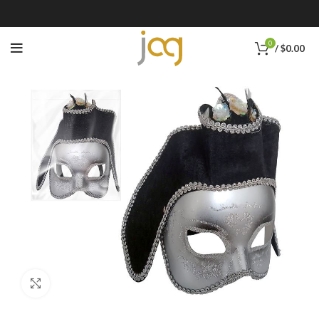
0
/
$
0.00
Click to enlarge