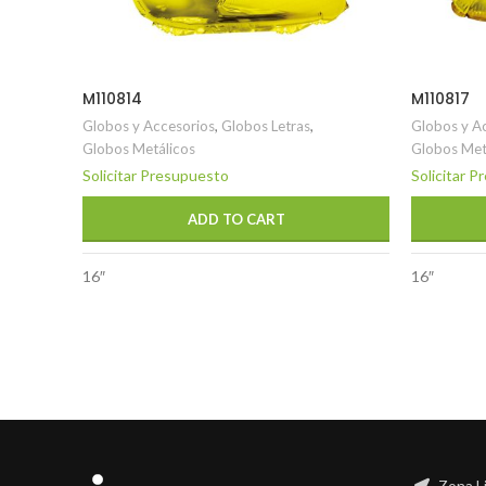
M110814
M110817
Globos y Accesorios
,
Globos Letras
,
Globos y A
Globos Metálicos
Globos Met
Solicitar Presupuesto
Solicitar 
ADD TO CART
16″
16″
Zona L