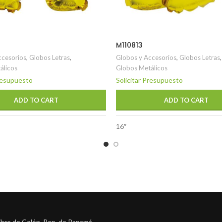
M110813
ccesorios
,
Globos Letras
,
Globos y Accesorios
,
Globos Letras
,
álicos
Globos Metálicos
Presupuesto
Solicitar Presupuesto
ADD TO CART
ADD TO CART
16″
ibre de Colón, Rep. de Panamá.