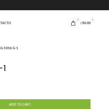
0
0
TACTO
/
$
0.00
AG-5016 G-1
-1
ADD TO CART