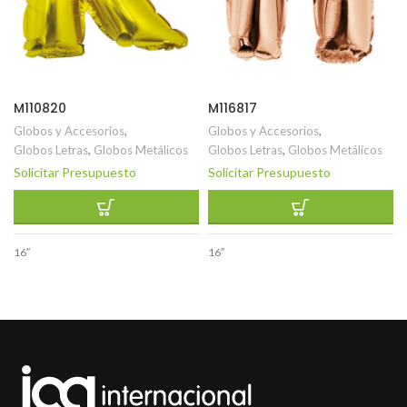
M110820
M116817
Globos y Accesorios
,
Globos y Accesorios
,
Globos Letras
,
Globos Metálicos
Globos Letras
,
Globos Metálicos
Solicitar Presupuesto
Solicitar Presupuesto
16″
16″