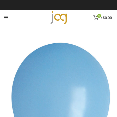
0
/
$
0.00