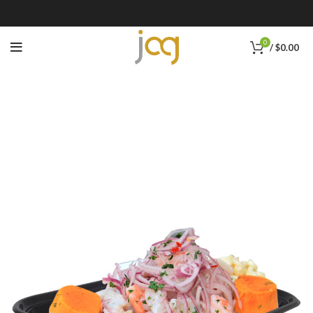
0
/
$
0.00