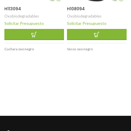
H113094
H108094
Oxobiodegradables
Oxobiodegradables
Solicitar Presupuesto
Solicitar Presupuesto
Cuchara oxo negro
Vasos oxo negro